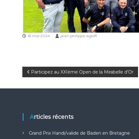
18 mai 2024
jean-philippe egloff
N
Participez au XXIème Open de la Mirabelle d’Or
a
v
i
Articles récents
g
Grand Prix Handi/valide de Baden en Bretagne