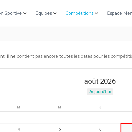
on Sportive
Equipes
Compétitions
Espace Me
. Il ne contient pas encore toutes les dates pour les compétitions
août 2026
Aujourd'hui
M
M
J
4
5
6