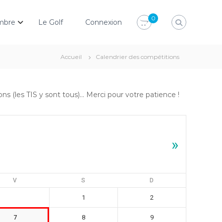
0
mbre
Le Golf
Connexion
Accueil
Calendrier des compétitions
 (les TIS y sont tous)... Merci pour votre patience !
»
V
S
D
1
2
7
8
9