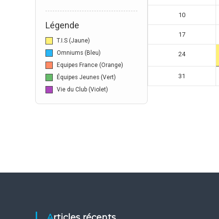
G
o
10
l
Légende
f
17
T.I.S (Jaune)
d
e
Omniums (Bleu)
24
l
Equipes France (Orange)
a
31
Équipes Jeunes (Vert)
G
Vie du Club (Violet)
r
a
n
g
e
a
u
x
O
r
m
e
Articles récents
s