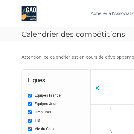
A
A
A
l
S
s
Adhérer à l’Associati
l
s
G
e
o
A
r
c
O
Calendrier des compétitions
a
i
u
a
c
t
o
i
Attention, ce calendrier est en cours de développement
n
o
t
n
e
S
n
p
Ligues
u
«
o
r
Équipes France
t
i
Équipes Jeunes
L
v
Omniums
e
TIS
d
u
Vie du Club
3