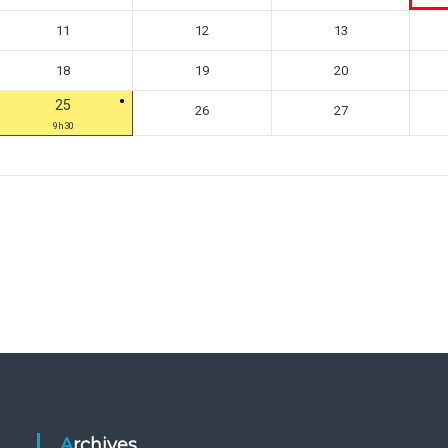
11
12
13
18
19
20
25
26
27
9h30
Archives