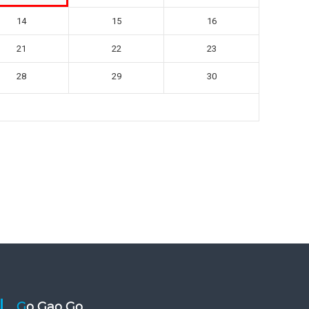
14
15
16
21
22
23
28
29
30
Go Gao Go