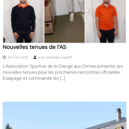
f
d
e
l
a
G
r
a
n
Nouvelles tenues de l’AS
g
e
25 mai 2022
jean-philippe egloff
a
u
L’Association Sportive de la Grange aux Ormes présente ses
x
nouvelles tenues pour les prochaines rencontres officielles.
O
Essayage et commande les […]
r
m
e
s