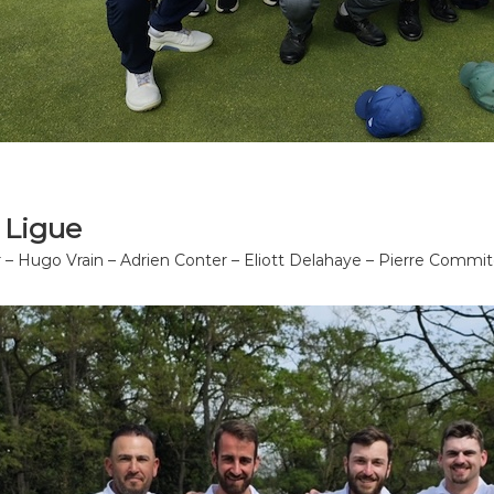
e Ligue
 – Hugo Vrain – Adrien Conter – Eliott Delahaye – Pierre Commi