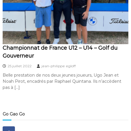
f
d
e
l
a
G
r
a
n
Championnat de France U12 – U14 – Golf du
g
Gouverneur
e
a
25 juillet 2022
jean-philippe egloff
u
x
Belle prestation de nos deux jeunes joueurs, Ugo Jean et
O
Noah Pirot, encadrés par Raphael Quintana. Ils n’accèdent
r
pas à […]
m
e
s
Go Gao Go