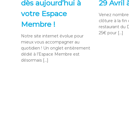
G
dès aujourd’hui à
29 Avril
o
votre Espace
l
Venez nombreux
f
clôture à la fin
Membre !
d
restaurant du 
e
25€ pour […]
Notre site internet évolue pour
l
mieux vous accompagner au
a
quotidien ! Un onglet entièrement
G
dédié à l’Espace Membre est
r
désormais […]
a
n
g
e
a
u
x
O
r
m
e
s