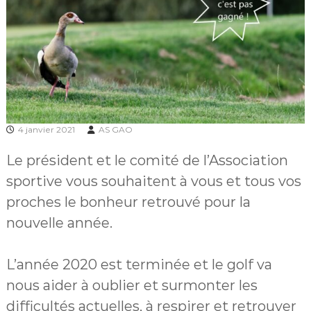
f
d
e
l
a
G
r
a
n
g
4 janvier 2021
AS GAO
e
a
Le président et le comité de l’Association
u
x
sportive vous souhaitent à vous et tous vos
O
r
proches le bonheur retrouvé pour la
m
nouvelle année.
e
s
L’année 2020 est terminée et le golf va
nous aider à oublier et surmonter les
difficultés actuelles, à respirer et retrouver