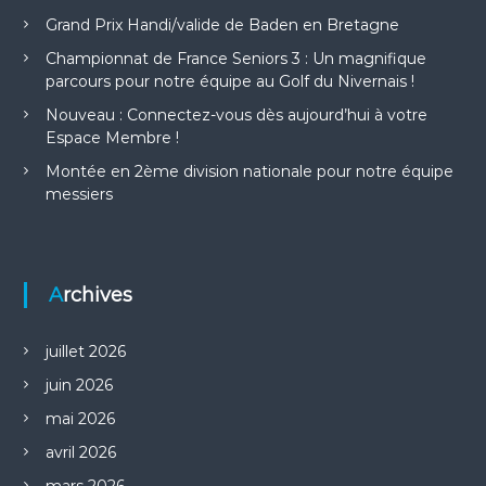
o
Grand Prix Handi/valide de Baden en Bretagne
n
Championnat de France Seniors 3 : Un magnifique
parcours pour notre équipe au Golf du Nivernais !
d
Nouveau : Connectez-vous dès aujourd’hui à votre
Espace Membre !
e
Montée en 2ème division nationale pour notre équipe
l
messiers
’
a
Archives
r
juillet 2026
t
juin 2026
mai 2026
i
avril 2026
mars 2026