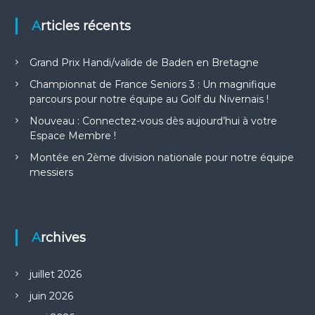
t
Articles récents
i
Grand Prix Handi/valide de Baden en Bretagne
o
Championnat de France Seniors 3 : Un magnifique
parcours pour notre équipe au Golf du Nivernais !
n
Nouveau : Connectez-vous dès aujourd’hui à votre
Espace Membre !
d
Montée en 2ème division nationale pour notre équipe
messiers
e
l
Archives
’
a
juillet 2026
juin 2026
r