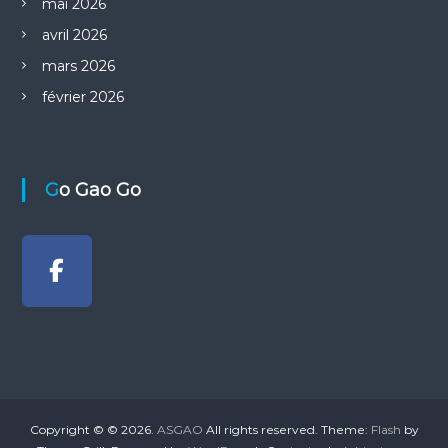
mai 2026
t
avril 2026
mars 2026
i
février 2026
c
l
Go Gao Go
e
Copyright © © 2026.
ASGAO
All rights reserved. Theme:
Flash
by