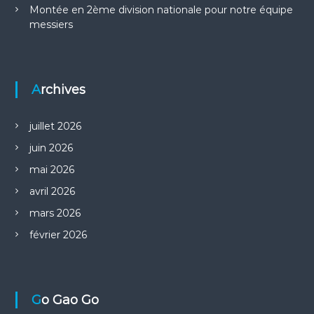
Montée en 2ème division nationale pour notre équipe
l
messiers
’
a
Archives
r
juillet 2026
t
juin 2026
mai 2026
i
avril 2026
c
mars 2026
février 2026
l
e
Go Gao Go