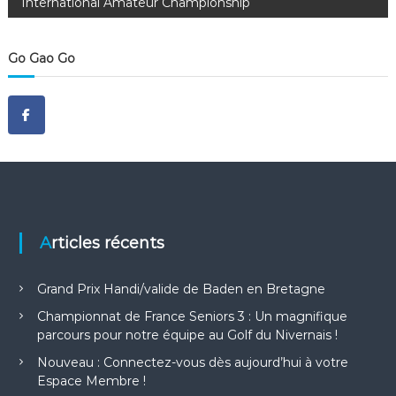
International Amateur Championship
v
Go Gao Go
i
g
a
t
i
Articles récents
o
Grand Prix Handi/valide de Baden en Bretagne
n
Championnat de France Seniors 3 : Un magnifique
parcours pour notre équipe au Golf du Nivernais !
d
Nouveau : Connectez-vous dès aujourd’hui à votre
Espace Membre !
e