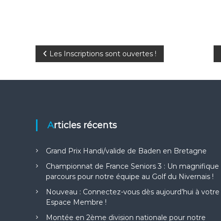
N
Les Inscriptions sont ouvertes !
a
v
i
Articles récents
g
Grand Prix Handi/valide de Baden en Bretagne
a
Championnat de France Seniors 3 : Un magnifique
parcours pour notre équipe au Golf du Nivernais !
t
Nouveau : Connectez-vous dès aujourd’hui à votre
Espace Membre !
i
Montée en 2ème division nationale pour notre