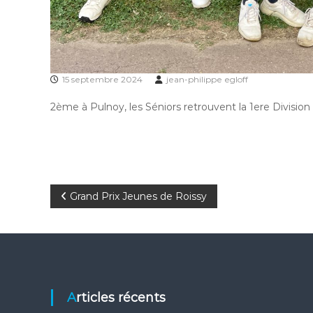
15 septembre 2024
jean-philippe egloff
2ème à Pulnoy, les Séniors retrouvent la 1ere Division
N
Grand Prix Jeunes de Roissy
a
v
i
Articles récents