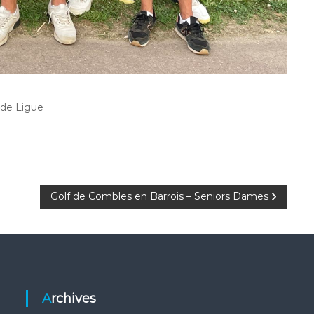
 de Ligue
Golf de Combles en Barrois – Seniors Dames
Archives