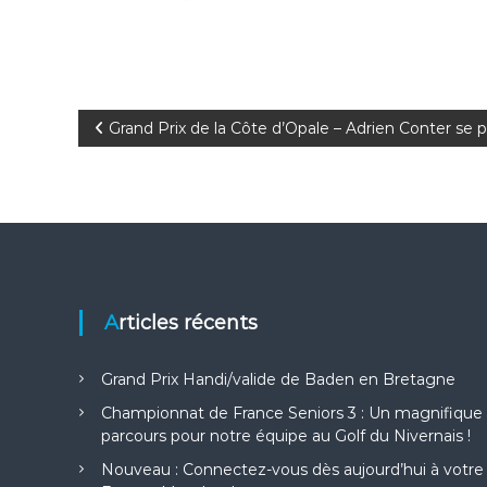
N
Grand Prix de la Côte d’Opale – Adrien Conter se
a
v
i
g
Articles récents
a
Grand Prix Handi/valide de Baden en Bretagne
Championnat de France Seniors 3 : Un magnifique
t
parcours pour notre équipe au Golf du Nivernais !
i
Nouveau : Connectez-vous dès aujourd’hui à votre