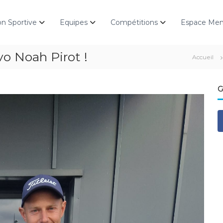
on Sportive
Equipes
Compétitions
Espace Me
o Noah Pirot !
Accueil
G