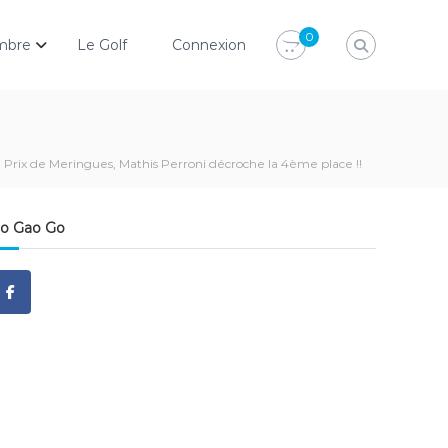
0
mbre
Le Golf
Connexion
Prix de Meringues, Mathis Perroni décroche la 4ème place !!
o Gao Go