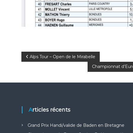
N
Alps Tour – Open de le Mirabelle
Championnat d’Euro
a
v
i
g
Articles récents
a
Grand Prix Handi/valide de Baden en Bretagne