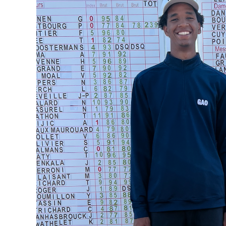
G
o
l
f
d
e
l
a
G
r
a
n
g
e
a
u
x
O
r
m
e
s