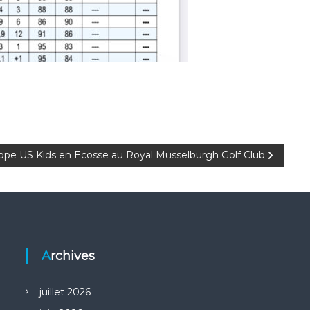
pe US Kids en Ecosse au Royal Musselburgh Golf Club
Archives
juillet 2026