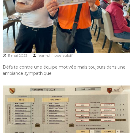
f
d
e
l
a
G
r
a
n
g
11 mai 2023
jean-philippe egloff
e
a
Défaite contre une équipe motivée mais toujours dans une
u
ambiance sympathique
x
O
r
m
e
s