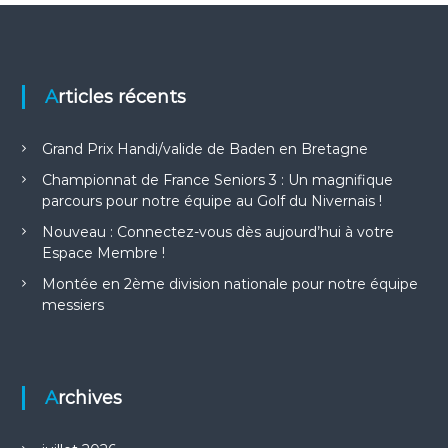
a
t
Articles récents
i
o
Grand Prix Handi/valide de Baden en Bretagne
Championnat de France Seniors 3 : Un magnifique
n
parcours pour notre équipe au Golf du Nivernais !
Nouveau : Connectez-vous dès aujourd’hui à votre
d
Espace Membre !
e
Montée en 2ème division nationale pour notre équipe
messiers
l
’
Archives
a