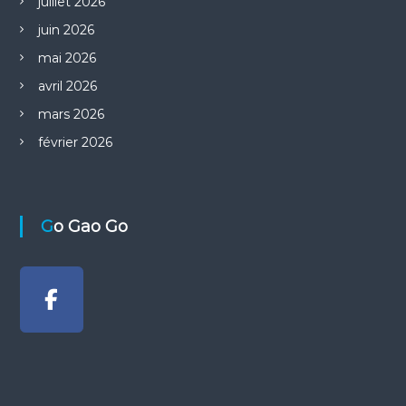
juillet 2026
r
juin 2026
t
mai 2026
avril 2026
i
mars 2026
c
février 2026
l
e
Go Gao Go