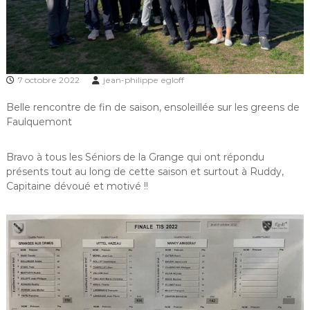
f
d
e
l
a
G
7 octobre 2022
jean-philippe egloff
r
a
Belle rencontre de fin de saison, ensoleillée sur les greens de
n
Faulquemont
g
e
a
Bravo à tous les Séniors de la Grange qui ont répondu
u
présents tout au long de cette saison et surtout à Ruddy,
x
O
Capitaine dévoué et motivé !!
r
m
e
s