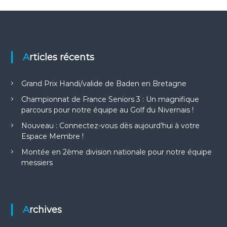
a
t
Articles récents
i
o
Grand Prix Handi/valide de Baden en Bretagne
Championnat de France Seniors 3 : Un magnifique
n
parcours pour notre équipe au Golf du Nivernais !
Nouveau : Connectez-vous dès aujourd’hui à votre
d
Espace Membre !
e
Montée en 2ème division nationale pour notre équipe
messiers
l
’
Archives
a