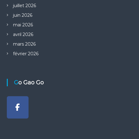
juillet 2026
r
juin 2026
t
mai 2026
avril 2026
i
mars 2026
c
février 2026
l
e
Go Gao Go