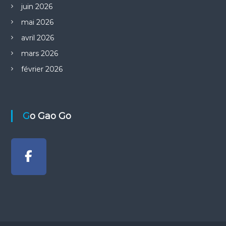
r
juin 2026
t
mai 2026
avril 2026
i
mars 2026
c
février 2026
l
e
Go Gao Go