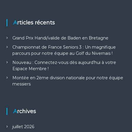
t
Articles récents
i
o
Grand Prix Handi/valide de Baden en Bretagne
Championnat de France Seniors 3 : Un magnifique
n
parcours pour notre équipe au Golf du Nivernais !
Nouveau : Connectez-vous dès aujourd’hui à votre
d
Espace Membre !
e
Montée en 2ème division nationale pour notre équipe
messiers
l
’
Archives
a
juillet 2026