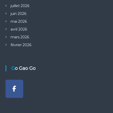
juillet 2026
r
juin 2026
t
mai 2026
avril 2026
i
mars 2026
c
février 2026
l
e
Go Gao Go