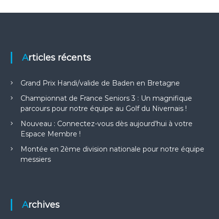
a
t
Articles récents
i
o
Grand Prix Handi/valide de Baden en Bretagne
Championnat de France Seniors 3 : Un magnifique
n
parcours pour notre équipe au Golf du Nivernais !
Nouveau : Connectez-vous dès aujourd’hui à votre
d
Espace Membre !
e
Montée en 2ème division nationale pour notre équipe
messiers
l
’
Archives
a