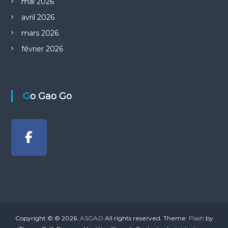
t
mai 2026
avril 2026
i
mars 2026
c
février 2026
l
e
Go Gao Go
Copyright © © 2026.
ASGAO
All rights reserved. Theme:
Flash
by