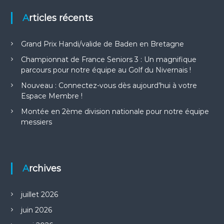
t
Articles récents
i
o
Grand Prix Handi/valide de Baden en Bretagne
Championnat de France Seniors 3 : Un magnifique
n
parcours pour notre équipe au Golf du Nivernais !
Nouveau : Connectez-vous dès aujourd’hui à votre
d
Espace Membre !
e
Montée en 2ème division nationale pour notre équipe
messiers
l
’
Archives
a
juillet 2026
r
juin 2026