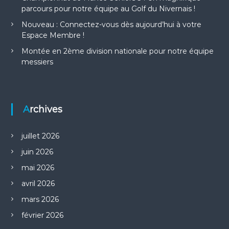
o
parcours pour notre équipe au Golf du Nivernais !
n
Nouveau : Connectez-vous dès aujourd’hui à votre
Espace Membre !
d
Montée en 2ème division nationale pour notre équipe
messiers
e
l
Archives
’
a
juillet 2026
juin 2026
r
mai 2026
t
avril 2026
mars 2026
i
février 2026