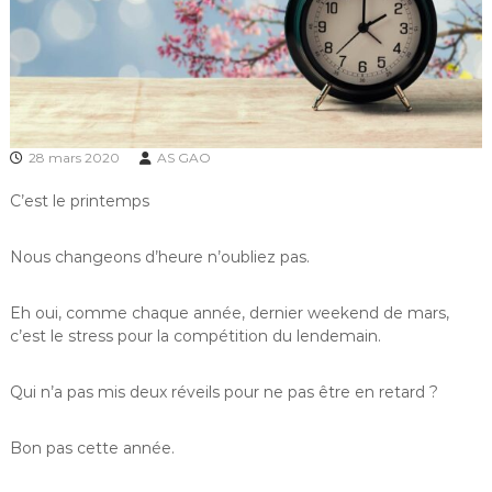
f
d
e
l
a
G
r
a
28 mars 2020
AS GAO
n
g
C’est le printemps
e
a
u
Nous changeons d’heure n’oubliez pas.
x
O
r
Eh oui, comme chaque année, dernier weekend de mars,
m
c’est le stress pour la compétition du lendemain.
e
s
Qui n’a pas mis deux réveils pour ne pas être en retard ?
Bon pas cette année.