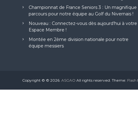
G
Championnat de France Seniors 3 : Un magnifique
o
parcours pour notre équipe au Golf du Nivernais !
l
f
Nouveau : Connectez-vous dès aujourd’hui à votre
d
Espace Membre !
e
Montée en 2ème division nationale pour notre
l
équipe messiers
a
G
r
a
n
g
Copyright © © 2026.
ASGAO
All rights reserved. Theme:
Flash
e
a
u
x
O
r
m
e
s