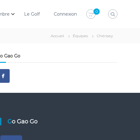
0
mbre
Le Golf
Connexion
Accueil
Équipes
Chérisey
o Gao Go
Go Gao Go