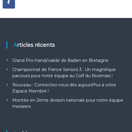
f
d
e
l
a
G
r
a
Articles récents
n
g
e
Grand Prix Handi/valide de Baden en Bretagne
a
u
Championnat de France Seniors 3 : Un magnifique
x
parcours pour notre équipe au Golf du Nivernais !
O
r
Nouveau : Connectez-vous dès aujourd’hui à votre
m
Espace Membre !
e
s
Montée en 2ème division nationale pour notre équipe
messiers