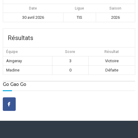
f
Date
Ligue
Saison
d
e
30 avril 2026
TIS
2026
l
a
G
Résultats
r
a
n
Équipe
Score
Résultat
g
e
Aingeray
3
Victoire
a
Madine
0
Défaite
u
x
O
Go Gao Go
r
m
e
s