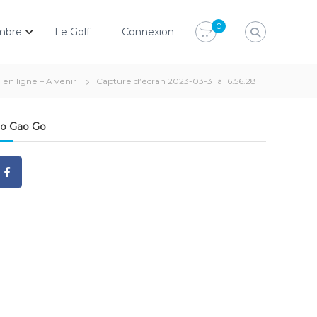
0
mbre
Le Golf
Connexion
n ligne – A venir
Capture d’écran 2023-03-31 à 16.56.28
o Gao Go