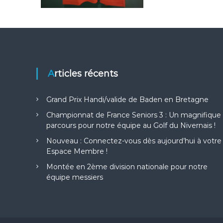
G
o
l
f
d
e
l
Articles récents
a
G
r
Grand Prix Handi/valide de Baden en Bretagne
a
Championnat de France Seniors 3 : Un magnifique
n
parcours pour notre équipe au Golf du Nivernais !
g
e
Nouveau : Connectez-vous dès aujourd’hui à votre
a
Espace Membre !
u
Montée en 2ème division nationale pour notre
x
équipe messiers
O
r
m
e
s