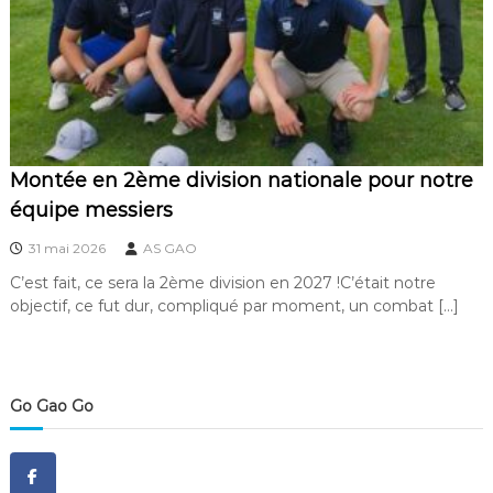
f
d
e
l
a
G
r
a
n
Montée en 2ème division nationale pour notre
g
équipe messiers
e
a
31 mai 2026
AS GAO
u
x
C’est fait, ce sera la 2ème division en 2027 !C’était notre
O
objectif, ce fut dur, compliqué par moment, un combat […]
r
m
e
s
Go Gao Go